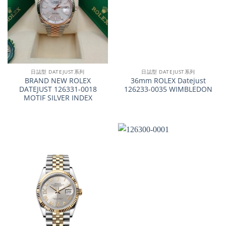
日誌型 DATEJUST系列
日誌型 DATEJUST系列
BRAND NEW ROLEX
36mm ROLEX Datejust
DATEJUST 126331-0018
126233-0035 WIMBLEDON
MOTIF SILVER INDEX