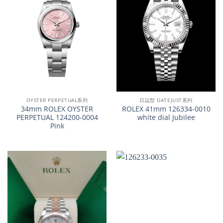
OYSTER PERPETUAL系列
日誌型 DATEJUST系列
34mm ROLEX OYSTER
ROLEX 41mm 126334-0010
PERPETUAL 124200-0004
white dial Jubilee
Pink