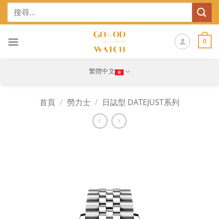
Skip
搜
to
尋
content
關
鍵
0
字:
繁體中文
首頁
/
勞力士
/
日誌型 DATEJUST系列