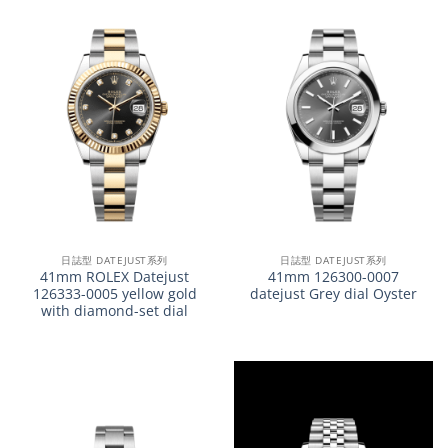
日誌型 DATEJUST系列
日誌型 DATEJUST系列
41mm ROLEX Datejust
41mm 126300-0007
126333-0005 yellow gold
datejust Grey dial Oyster
with diamond-set dial