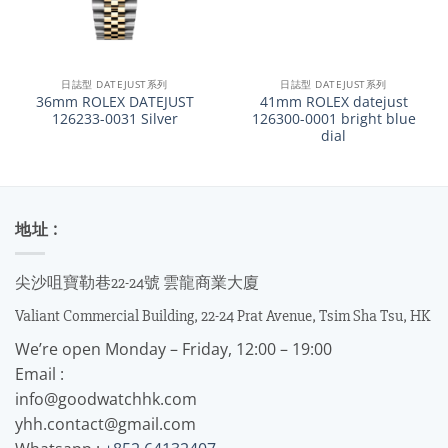
日誌型 DATEJUST系列
日誌型 DATEJUST系列
36mm ROLEX DATEJUST
41mm ROLEX datejust
126233-0031 Silver
126300-0001 bright blue
dial
地址 :
尖沙咀寶勒巷22-24號 雲龍商業大廈
Valiant Commercial Building, 22-24 Prat Avenue, Tsim Sha Tsu, HK
We’re open Monday – Friday, 12:00 – 19:00
Email :
info@goodwatchhk.com
yhh.contact@gmail.com