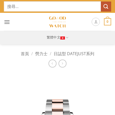
Skip
搜
to
尋
content
關
鍵
0
字:
繁體中文
首頁
/
勞力士
/
日誌型 DATEJUST系列