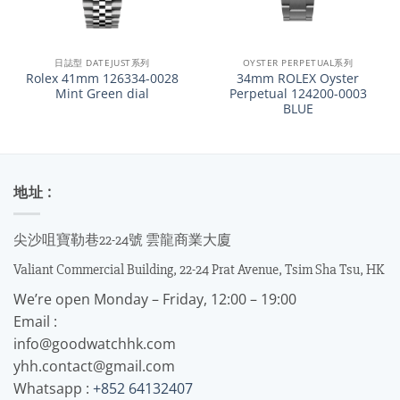
日誌型 DATEJUST系列
OYSTER PERPETUAL系列
Rolex 41mm 126334-0028
34mm ROLEX Oyster
Mint Green dial
Perpetual 124200-0003
BLUE
地址 :
尖沙咀寶勒巷22-24號 雲龍商業大廈
Valiant Commercial Building, 22-24 Prat Avenue, Tsim Sha Tsu, HK
We’re open Monday – Friday, 12:00 – 19:00
Email :
info@goodwatchhk.com
yhh.contact@gmail.com
Whatsapp :
+852 64132407