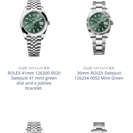
日誌型 DATEJUST系列
日誌型 DATEJUST系列
ROLEX 41mm 126300-0020
36mm ROLEX Datejust
Datejust 41 mint green
126234-0052 Mint Green
dial and a Jubilee
bracelet.