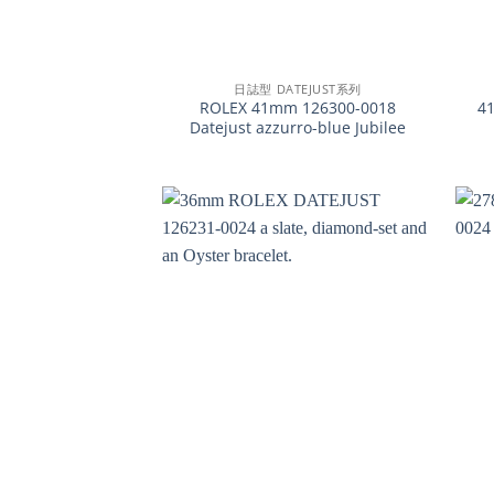
+
+
日誌型 DATEJUST系列
ROLEX 41mm 126300-0018
4
Datejust azzurro-blue Jubilee