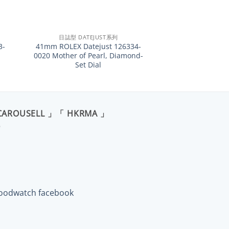
+
日誌型 DATEJUST系列
3-
41mm ROLEX Datejust 126334-
0020 Mother of Pearl, Diamond-
Set Dial
CAROUSELL 」「 HKRMA 」