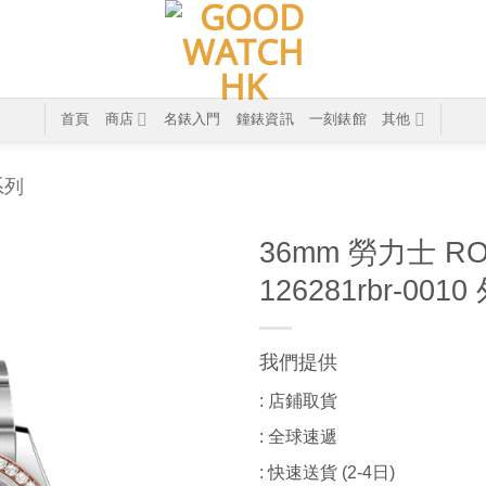
首頁
商店
名錶入門
鐘錶資訊
一刻錶館
其他
系列
36mm 勞力士 RO
126281rbr-00
我們提供
: 店鋪取貨
: 全球速遞
: 快速送貨 (2-4日)