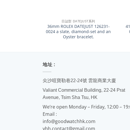
+
+
日誌型 DATEJUST系列
36mm ROLEX DATEJUST 126231-
4
0024 a slate, diamond-set and an
Oyster bracelet.
地址 :
尖沙咀寶勒巷22-24號 雲龍商業大廈
Valiant Commercial Building, 22-24 Prat
Avenue, Tsim Sha Tsu, HK
We’re open Monday – Friday, 12:00 – 19
Email :
info@goodwatchhk.com
yhh.contact@gmail.com