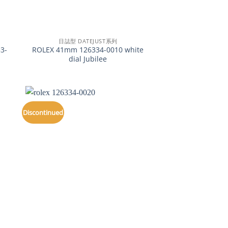
+
日誌型 DATEJUST系列
3-
ROLEX 41mm 126334-0010 white
dial Jubilee
Discontinued