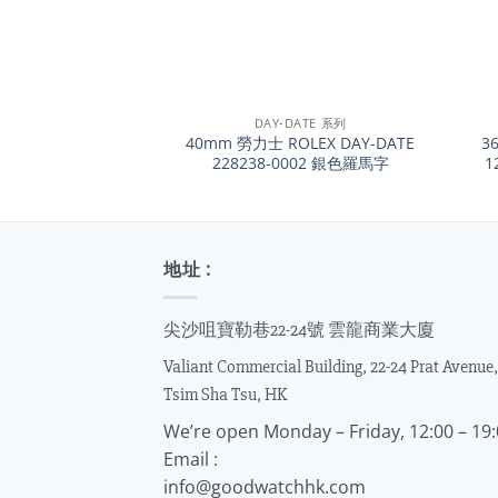
+
+
DAY-DATE 系列
40mm 勞力士 ROLEX DAY-DATE
3
228238-0002 銀色羅馬字
1
地址 :
尖沙咀寶勒巷22-24號 雲龍商業大廈
Valiant Commercial Building, 22-24 Prat Avenue,
Tsim Sha Tsu, HK
We’re open Monday – Friday, 12:00 – 19
Email :
info@goodwatchhk.com