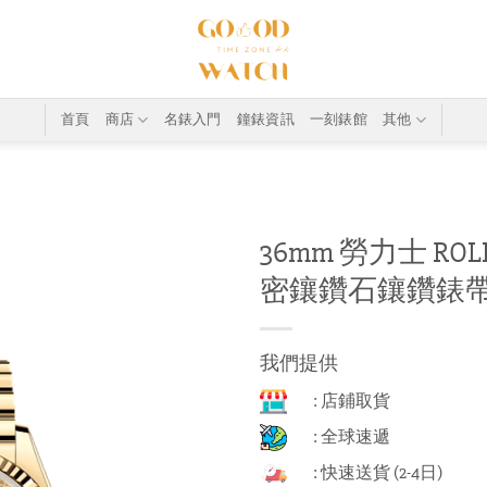
首頁
商店
名錶入門
鐘錶資訊
一刻錶館
其他
36mm 勞力士 ROLEX 
密鑲鑽石鑲鑽錶
我們提供
: 店鋪取貨
: 全球速遞
: 快速送貨 (2-4日)