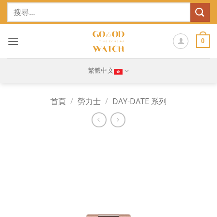
Skip
搜
to
尋
content
關
鍵
0
字:
繁體中文
首頁
/
勞力士
/
DAY-DATE 系列