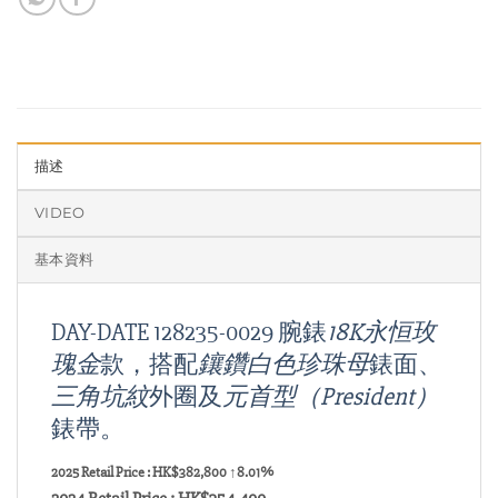
描述
VIDEO
基本資料
DAY-DATE 128235-0029 腕錶
18K永恒玫
瑰金
款，搭配
鑲鑽白色珍珠母
錶面、
三角坑紋
外圈及
元首型（President）
錶帶。
2025 Retail Price : HK$382,800 ↑8.01%