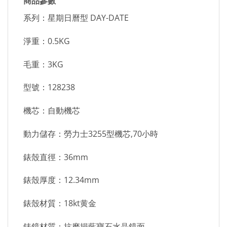
商品參數
系列：星期日曆型 DAY-DATE
淨重：0.5KG
毛重：3KG
型號：128238
機芯：自動機芯
動力儲存：勞力士3255型機芯,70小時
錶殼直徑：36mm
錶殼厚度：12.34mm
錶殼材質：18kt黄金
錶鏡材質：抗磨損藍寶石水晶鏡面