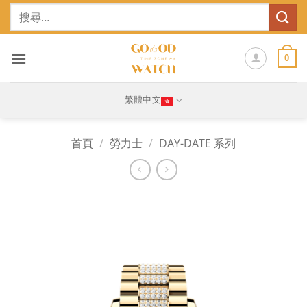
Skip
搜
to
尋
content
關
鍵
0
字:
繁體中文
首頁
/
勞力士
/
DAY-DATE 系列