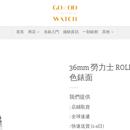
首頁
商店
名錶入門
鐘錶資訊
一刻錶館
其他
36mm 勞力士 ROLEX 
色錶面
我們提供
: 店鋪取貨
: 全球速遞
: 快速送貨 (2-4日)