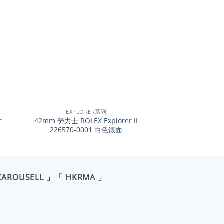
+
EXPLORER系列
r
42mm 勞力士 ROLEX Explorer II
226570-0001 白色錶面
CAROUSELL 」「 HKRMA 」