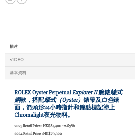
描述
VIDEO
基本資料
ROLEX Oyster Perpetual
Explorer II
腕錶
蠔式
鋼
款，搭配
蠔式（Oyster）
錶帶及
白色
錶
面，箭頭形24小時指針和鐘點標記塗上
Chromalight夜光物料。
2025 Retail Price : HK$81,400
↑2.65%
2024 Retail Price : HK$79,300