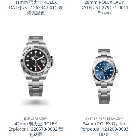
41mm 勞力士 ROLEX
28mm ROLEX LADY
DATEJUST 126334-0011 鑲
DATEJUST 279171-0011
鑽亮黑色
Brown
EXPLORER系列
OYSTER PERPETUAL系列
42mm 勞力士 ROLEX
34mm ROLEX Oyster
Explorer II 226570-0002 黑
Perpetual 124200-0003
色錶面
BLUE