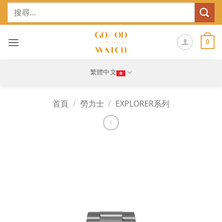
Skip
搜
to
尋
content
關
鍵
0
字:
繁體中文
首頁
/
勞力士
/
EXPLORER系列