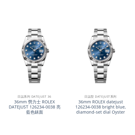
日誌系列 DATEJUST 36
日誌型 DATEJUST系列
36mm 勞力士 ROLEX
36mm ROLEX datejust
DATEJUST 126234-0038 亮
126234-0038 bright blue,
藍色錶面
diamond-set dial Oyster