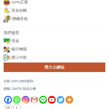
: 100%正貨
: 安全結帳
: 價錢至低
我們接受
: 現金
: 銀行轉賬
: 網上付款
勞力士網站
分類:
EXPLORER系列
標籤:
226570
,
貼近公價