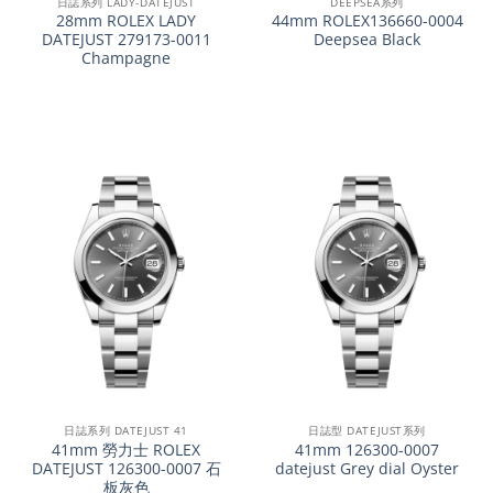
日誌系列 LADY-DATEJUST
DEEPSEA系列
28mm ROLEX LADY
44mm ROLEX136660-0004
DATEJUST 279173-0011
Deepsea Black
Champagne
日誌系列 DATEJUST 41
日誌型 DATEJUST系列
41mm 勞力士 ROLEX
41mm 126300-0007
DATEJUST 126300-0007 石
datejust Grey dial Oyster
板灰色