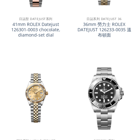
日誌型 DATEJUST系列
日誌系列 DATEJUST 36
41mm ROLEX Datejust
36mm 勞力士 ROLEX
126301-0003 chocolate,
DATEJUST 126233-0035 溫
diamond-set dial
布頓面