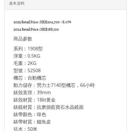
基本資料
2025 Retail Price : HK$204,700 ↑8.11%
2024
Retail Price :
HK$188,100
商品參數
系列：1908型
淨重：0.5KG
毛重：2KG
型號：52508
機芯：自動機芯
動力儲存：勞力士7140型機芯，66小時
錶殼直徑：39mm
錶殼材質：18kt黄金
錶鏡材質：抗磨損藍寶石水晶鏡面
錶帶顏色：啡色
錶帶材質：鱷魚皮
抗水：50米