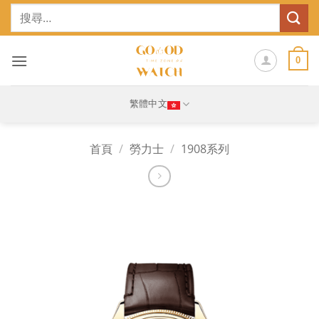
Skip
搜
to
尋
content
關
鍵
0
字:
繁體中文
首頁
/
勞力士
/
1908系列