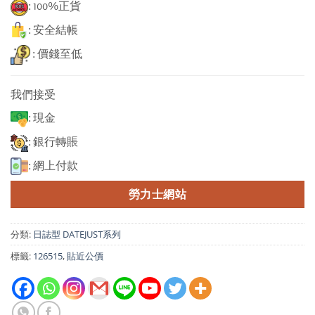
: 100%正貨
: 安全結帳
: 價錢至低
我們接受
: 現金
: 銀行轉賬
: 網上付款
勞力士網站
分類:
日誌型 DATEJUST系列
標籤:
126515
,
貼近公價