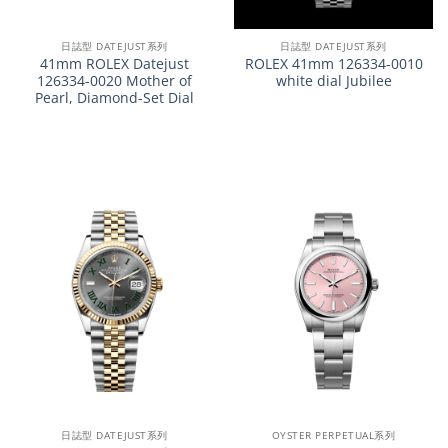
日誌型 DATEJUST系列
日誌型 DATEJUST系列
41mm ROLEX Datejust
ROLEX 41mm 126334-0010
126334-0020 Mother of
white dial Jubilee
Pearl, Diamond-Set Dial
日誌型 DATEJUST系列
OYSTER PERPETUAL系列