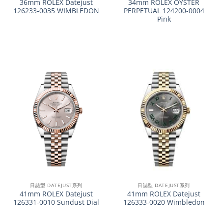
36mm ROLEX Datejust
34mm ROLEX OYSTER
126233-0035 WIMBLEDON
PERPETUAL 124200-0004
Pink
日誌型 DATEJUST系列
日誌型 DATEJUST系列
41mm ROLEX Datejust
41mm ROLEX Datejust
126331-0010 Sundust Dial
126333-0020 Wimbledon