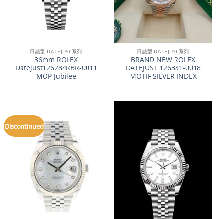
日誌型 DATEJUST系列
日誌型 DATEJUST系列
36mm ROLEX
BRAND NEW ROLEX
Datejust126284RBR-0011
DATEJUST 126331-0018
MOP Jubilee
MOTIF SILVER INDEX
Discontinued