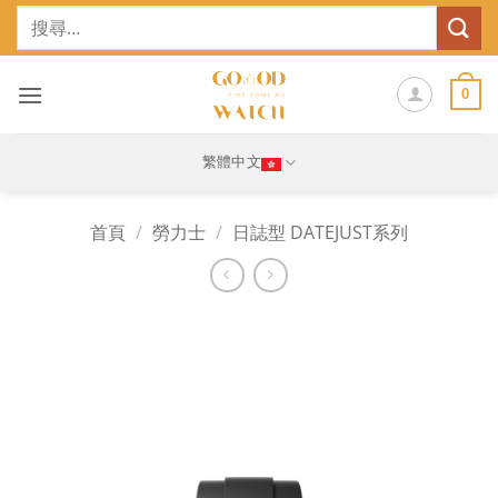
Skip
搜
to
尋
content
關
鍵
0
字:
繁體中文
首頁
/
勞力士
/
日誌型 DATEJUST系列