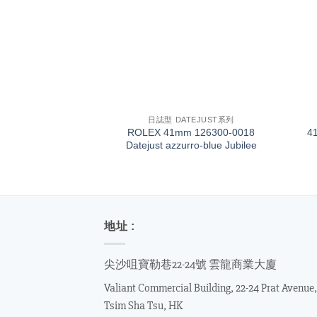
+
+
日誌型 DATEJUST系列
ROLEX 41mm 126300-0018
4
Datejust azzurro-blue Jubilee
地址 :
尖沙咀寶勒巷22-24號 雲龍商業大廈
Valiant Commercial Building, 22-24 Prat Avenue,
Tsim Sha Tsu, HK