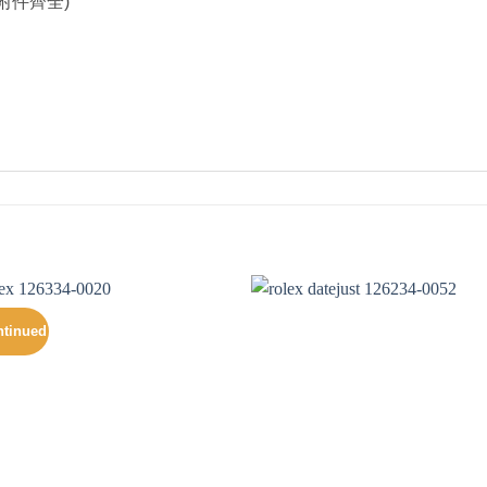
附件齊全)
ntinued