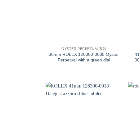
+
+
OYSTER PERPETUAL系列
36mm ROLEX 126000-0005 Oyster
4
Perpetual with a green dial
00