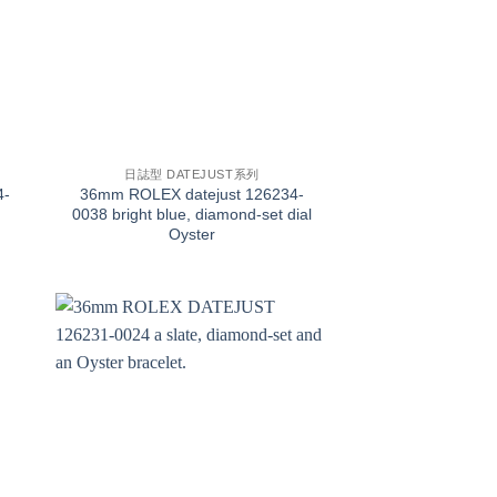
+
日誌型 DATEJUST系列
4-
36mm ROLEX datejust 126234-
0038 bright blue, diamond-set dial
Oyster