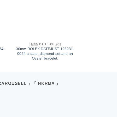
+
日誌型 DATEJUST系列
34-
36mm ROLEX DATEJUST 126231-
0024 a slate, diamond-set and an
Oyster bracelet.
CAROUSELL 」「 HKRMA 」