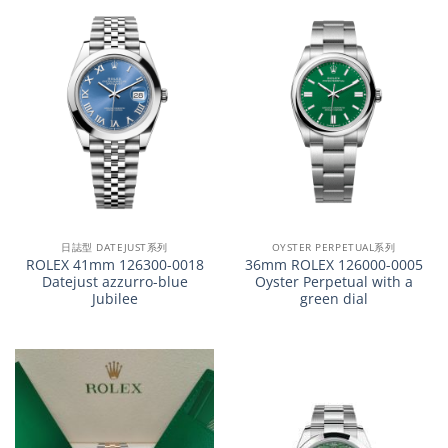
日誌型 DATEJUST系列
OYSTER PERPETUAL系列
ROLEX 41mm 126300-0018
36mm ROLEX 126000-0005
Datejust azzurro-blue
Oyster Perpetual with a
Jubilee
green dial