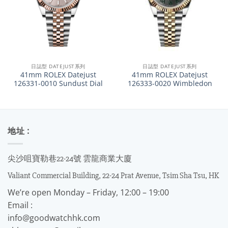
日誌型 DATEJUST系列
日誌型 DATEJUST系列
41mm ROLEX Datejust
41mm ROLEX Datejust
126331-0010 Sundust Dial
126333-0020 Wimbledon
地址 :
尖沙咀寶勒巷22-24號 雲龍商業大廈
Valiant Commercial Building, 22-24 Prat Avenue, Tsim Sha Tsu, HK
We’re open Monday – Friday, 12:00 – 19:00
Email :
info@goodwatchhk.com