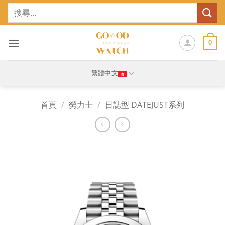
Skip
搜
to
尋
content
關
鍵
0
字:
繁體中文
首頁
/
勞力士
/
日誌型 DATEJUST系列