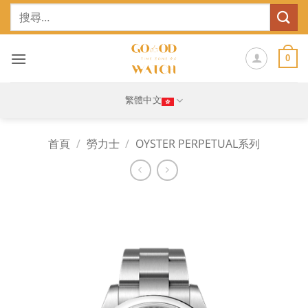
Skip
搜
to
尋
content
關
鍵
0
字:
繁體中文
首頁
/
勞力士
/
OYSTER PERPETUAL系列