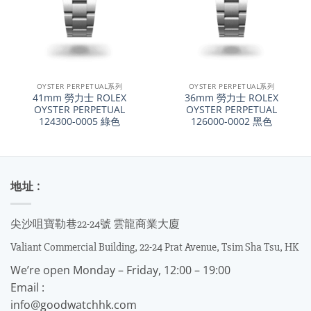
OYSTER PERPETUAL系列
OYSTER PERPETUAL系列
41mm 勞力士 ROLEX
36mm 勞力士 ROLEX
OYSTER PERPETUAL
OYSTER PERPETUAL
124300-0005 綠色
126000-0002 黑色
地址 :
尖沙咀寶勒巷22-24號 雲龍商業大廈
Valiant Commercial Building, 22-24 Prat Avenue, Tsim Sha Tsu, HK
We’re open Monday – Friday, 12:00 – 19:00
Email :
info@goodwatchhk.com