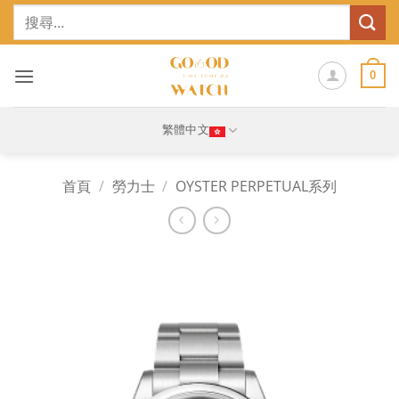
Skip
搜
to
尋
content
關
鍵
0
字:
繁體中文
首頁
/
勞力士
/
OYSTER PERPETUAL系列