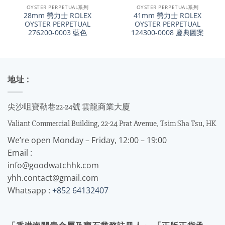
OYSTER PERPETUAL系列
OYSTER PERPETUAL系列
28mm 勞力士 ROLEX
41mm 勞力士 ROLEX
OYSTER PERPETUAL
OYSTER PERPETUAL
276200-0003 藍色
124300-0008 慶典圖案
地址 :
尖沙咀寶勒巷22-24號 雲龍商業大廈
Valiant Commercial Building, 22-24 Prat Avenue, Tsim Sha Tsu, HK
We’re open Monday – Friday, 12:00 – 19:00
Email :
info@goodwatchhk.com
yhh.contact@gmail.com
Whatsapp :
+852 64132407