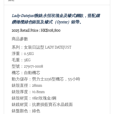
Lady-Datejust
腕錶
永恒玫瑰金及蠔式鋼
款，搭配
鑲
鑽橄欖綠色
錶面及
蠔式（Oyster）
錶帶。
2025 Retail Price : HK$108,800
商品參數
系列：女裝日誌型 LADY DATEJUST
淨重：0.5KG
毛重：3KG
型號：279171-0008
機芯：自動機芯
動力儲存：勞力士2236型機芯，55小時
錶殼直徑：28mm
錶殼厚度：10.8mm
錶殼材質：18kt玫瑰金/鋼
錶鏡材質：抗磨損藍寶石水晶鏡面
錶盤顏色：綠色