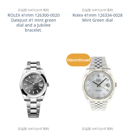
日誌型 DATEJUST系列
日誌型 DATEJUST系列
ROLEX 41mm 126300-0020
Rolex 41mm 126334-0028
Datejust 41 mint green
Mint Green dial
dial and a Jubilee
bracelet.
Discontinued
日誌型 DATEJUST系列
日誌型 DATEJUST系列