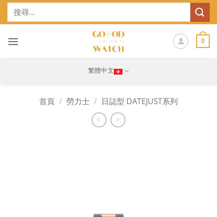
Skip
搜
to
尋
content
關
鍵
0
字:
繁體中文
首頁
/
勞力士
/
日誌型 DATEJUST系列