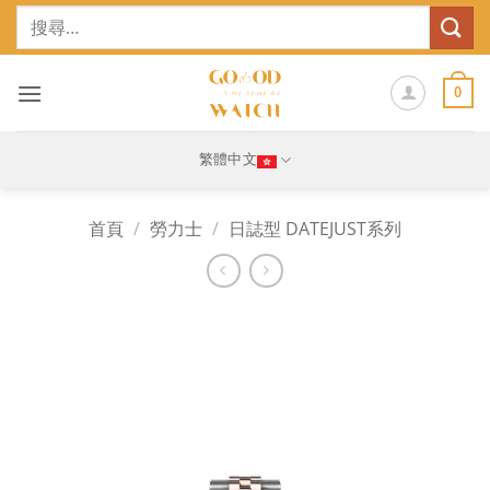
Skip
搜
to
尋
content
關
鍵
0
字:
繁體中文
首頁
/
勞力士
/
日誌型 DATEJUST系列