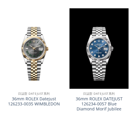
日誌型 DATEJUST系列
日誌型 DATEJUST系列
36mm ROLEX Datejust
36mm ROLEX DATEJUST
126233-0035 WIMBLEDON
126234-0057 Blue
Diamond Morif Jubilee