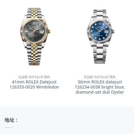
日誌型 DATEJUST系列
日誌型 DATEJUST系列
41mm ROLEX Datejust
36mm ROLEX datejust
126333-0020 Wimbledon
126234-0038 bright blue,
diamond-set dial Oyster
地址 :