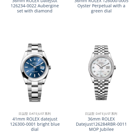
36mm ROLEX Datejsut
36mm ROLEX 126000-0005
126234-0022 Aubergine
Oyster Perpetual with a
set with diamond
green dial
日誌型 DATEJUST系列
日誌型 DATEJUST系列
41mm ROLEX datejust
36mm ROLEX
126300-0001 bright blue
Datejust126284RBR-0011
dial
MOP Jubilee