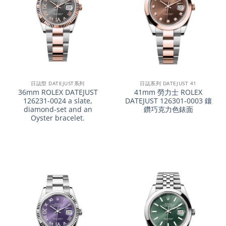
日誌型 DATEJUST系列
日誌系列 DATEJUST 41
36mm ROLEX DATEJUST
41mm 勞力士 ROLEX
126231-0024 a slate,
DATEJUST 126301-0003 鑲
diamond-set and an
鑽巧克力色錶面
Oyster bracelet.