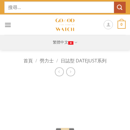
Skip
搜
to
尋
content
關
鍵
0
字:
繁體中文
首頁
/
勞力士
/
日誌型 DATEJUST系列