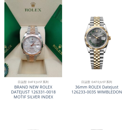
日誌型 DATEJUST系列
日誌型 DATEJUST系列
BRAND NEW ROLEX
36mm ROLEX Datejust
DATEJUST 126331-0018
126233-0035 WIMBLEDON
MOTIF SILVER INDEX