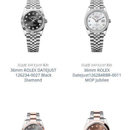
日誌型 DATEJUST系列
日誌型 DATEJUST系列
36mm ROLEX DATEJUST
36mm ROLEX
126234-0027 Black
Datejust126284RBR-0011
Diamond
MOP Jubilee