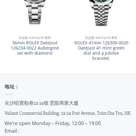
日誌型 DATEJUST系列
日誌型 DATEJUST系列
36mm ROLEX Datejsut
ROLEX 41mm 126300-0020
126234-0022 Aubergine
Datejust 41 mint green
set with diamond
dial and a Jubilee
bracelet.
地址 :
尖沙咀寶勒巷22-24號 雲龍商業大廈
Valiant Commercial Building, 22-24 Prat Avenue, Tsim Sha Tsu, HK
We’re open Monday – Friday, 12:00 – 19:00
Email :