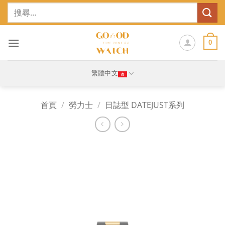
Skip
搜
to
尋
content
關
鍵
0
字:
繁體中文
首頁
/
勞力士
/
日誌型 DATEJUST系列