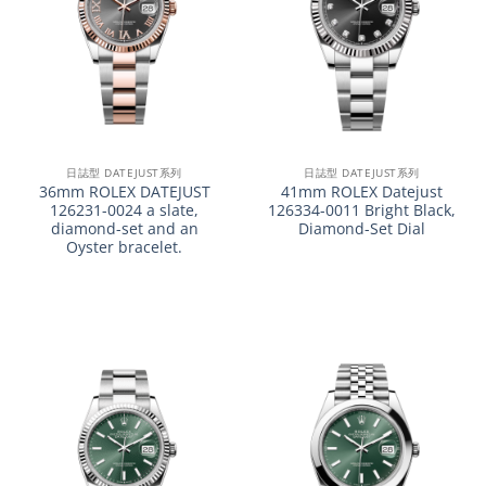
日誌型 DATEJUST系列
日誌型 DATEJUST系列
36mm ROLEX DATEJUST
41mm ROLEX Datejust
126231-0024 a slate,
126334-0011 Bright Black,
diamond-set and an
Diamond-Set Dial
Oyster bracelet.