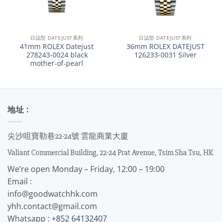
日誌型 DATEJUST系列
日誌型 DATEJUST系列
41mm ROLEX Datejust
36mm ROLEX DATEJUST
278243-0024 black
126233-0031 Silver
mother-of-pearl
地址 :
尖沙咀寶勒巷22-24號 雲龍商業大廈
Valiant Commercial Building, 22-24 Prat Avenue, Tsim Sha Tsu, HK
We’re open Monday – Friday, 12:00 – 19:00
Email :
info@goodwatchhk.com
yhh.contact@gmail.com
Whatsapp :
+852 64132407