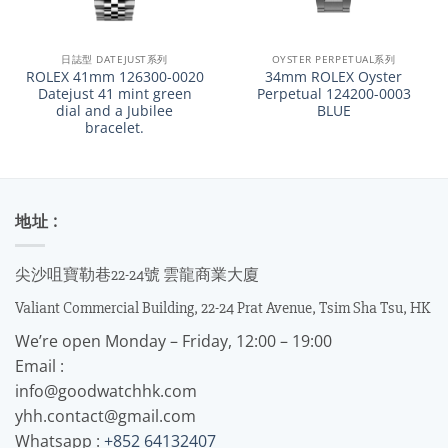
日誌型 DATEJUST系列
OYSTER PERPETUAL系列
ROLEX 41mm 126300-0020
34mm ROLEX Oyster
Datejust 41 mint green
Perpetual 124200-0003
dial and a Jubilee
BLUE
bracelet.
地址 :
尖沙咀寶勒巷22-24號 雲龍商業大廈
Valiant Commercial Building, 22-24 Prat Avenue, Tsim Sha Tsu, HK
We’re open Monday – Friday, 12:00 – 19:00
Email :
info@goodwatchhk.com
yhh.contact@gmail.com
Whatsapp :
+852 64132407