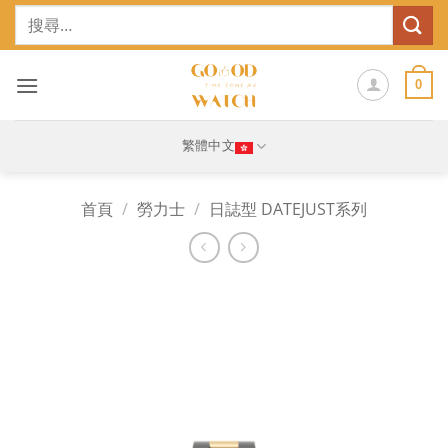
Skip
搜
to
尋
content
關
鍵
0
字:
繁體中文
首頁
/
勞力士
/
日誌型 DATEJUST系列