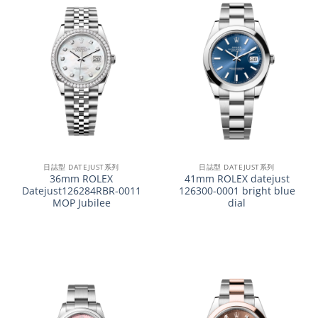
日誌型 DATEJUST系列
日誌型 DATEJUST系列
36mm ROLEX
41mm ROLEX datejust
Datejust126284RBR-0011
126300-0001 bright blue
MOP Jubilee
dial