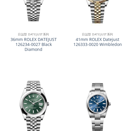
日誌型 DATEJUST系列
日誌型 DATEJUST系列
36mm ROLEX DATEJUST
41mm ROLEX Datejust
126234-0027 Black
126333-0020 Wimbledon
Diamond