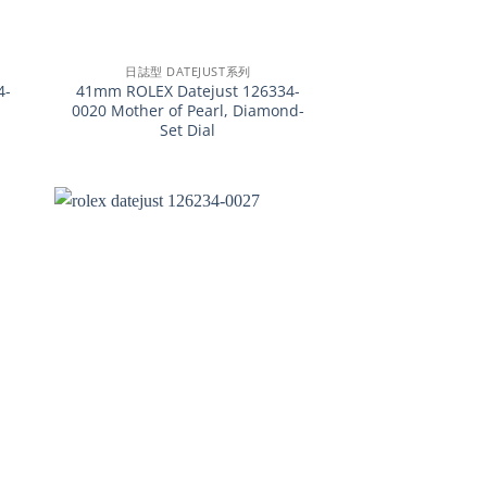
+
日誌型 DATEJUST系列
4-
41mm ROLEX Datejust 126334-
0020 Mother of Pearl, Diamond-
Set Dial