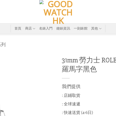
首頁
商店
名錶入門
鐘錶資訊
一刻錶館
其他
系列
31mm 勞力士 ROLEX 
羅馬字黑色
我們提供
: 店鋪取貨
: 全球速遞
: 快速送貨 (4-6日)