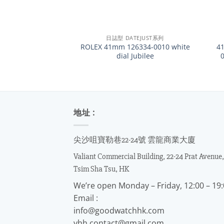
+
+
日誌型 DATEJUST系列
ROLEX 41mm 126334-0010 white
4
dial Jubilee
地址 :
尖沙咀寶勒巷22-24號 雲龍商業大廈
Valiant Commercial Building, 22-24 Prat Avenue,
Tsim Sha Tsu, HK
We’re open Monday – Friday, 12:00 – 19
Email :
info@goodwatchhk.com
yhh.contact@gmail.com