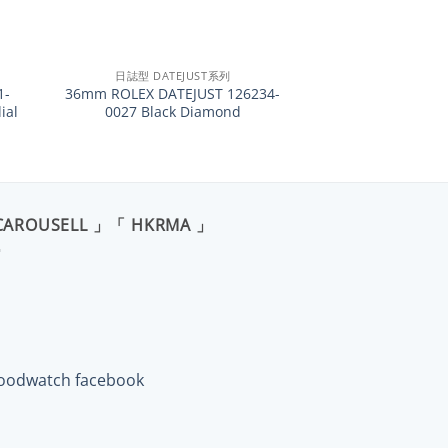
+
日誌型 DATEJUST系列
1-
36mm ROLEX DATEJUST 126234-
ial
0027 Black Diamond
CAROUSELL 」「 HKRMA 」