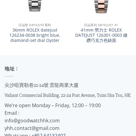
日誌型 DATEJUST系列
日誌系列 DATEJUST 41
36mm ROLEX datejust
41mm 勞力士 ROLEX
126234-0038 bright blue,
DATEJUST 126301-0003 鑲
diamond-set dial Oyster
鑽巧克力色錶面
地址 :
尖沙咀寶勒巷22-24號 雲龍商業大廈
Valiant Commercial Building, 22-24 Prat Avenue, Tsim Sha Tsu, HK
We’re open Monday – Friday, 12:00 – 19:00
Email :
info@goodwatchhk.com
yhh.contact@gmail.com
Whatsapp :
+852 64132407