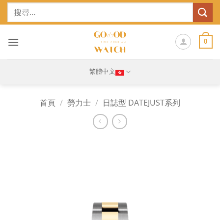
Skip
搜
to
尋
content
關
鍵
0
字:
繁體中文
首頁
/
勞力士
/
日誌型 DATEJUST系列