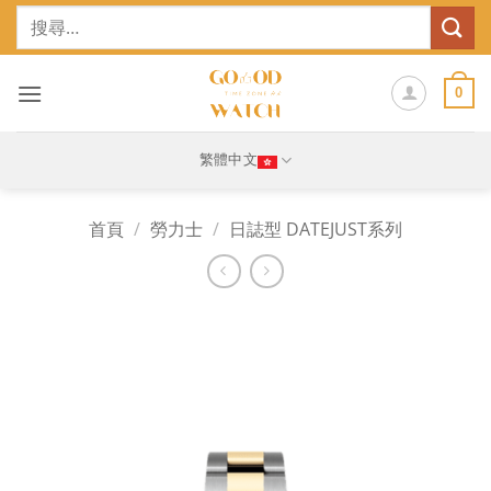
Skip
搜
to
尋
content
關
鍵
0
字:
繁體中文
首頁
/
勞力士
/
日誌型 DATEJUST系列