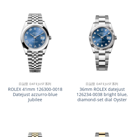
日誌型 DATEJUST系列
日誌型 DATEJUST系列
ROLEX 41mm 126300-0018
36mm ROLEX datejust
Datejust azzurro-blue
126234-0038 bright blue,
Jubilee
diamond-set dial Oyster