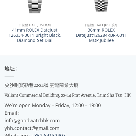
日誌型 DATEJUST系列
日誌型 DATEJUST系列
41mm ROLEX Datejust
36mm ROLEX
126334-0011 Bright Black,
Datejust126284RBR-0011
Diamond-Set Dial
MOP Jubilee
地址 :
尖沙咀寶勒巷22-24號 雲龍商業大廈
Valiant Commercial Building, 22-24 Prat Avenue, Tsim Sha Tsu, HK
We’re open Monday – Friday, 12:00 – 19:00
Email :
info@goodwatchhk.com
yhh.contact@gmail.com
Whatsapp :
+852 64132407