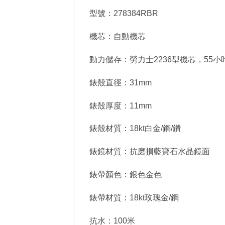
型號：278384RBR
機芯：自動機芯
動力儲存：勞力士2236型機芯，55小
錶殼直徑：31mm
錶殼厚度：11mm
錶殼材質：18kt白金/鋼/鑽
錶鏡材質：抗磨損藍寶石水晶鏡面
錶帶顏色：銀色金色
錶帶材質：18kt玫瑰金/鋼
抗水：100米