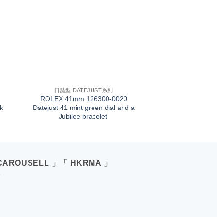
+
日誌型 DATEJUST系列
ROLEX 41mm 126300-0020
k
Datejust 41 mint green dial and a
Jubilee bracelet.
CAROUSELL 」「 HKRMA 」