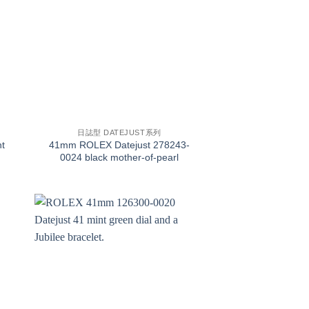
+
日誌型 DATEJUST系列
t
41mm ROLEX Datejust 278243-
0024 black mother-of-pearl