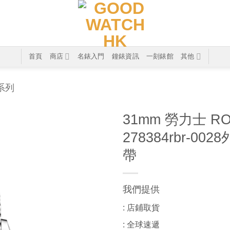
首頁
商店
名錶入門
鐘錶資訊
一刻錶館
其他
T系列
31mm 勞力士 RO
278384rbr-
帶
我們提供
: 店鋪取貨
: 全球速遞