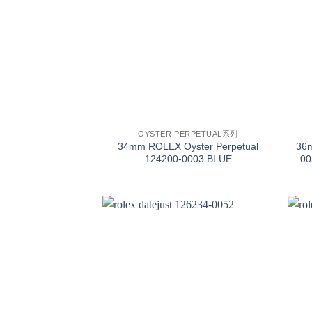
+
+
OYSTER PERPETUAL系列
34mm ROLEX Oyster Perpetual
36
124200-0003 BLUE
00