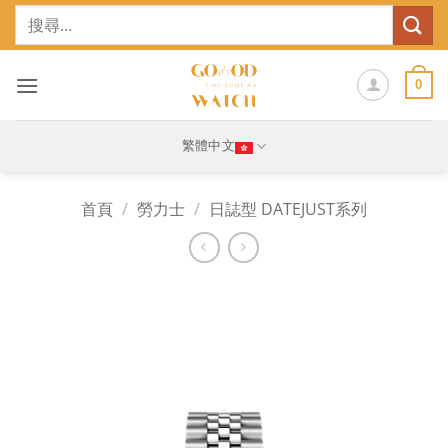
Skip
搜
to
尋
content
關
鍵
0
字:
繁體中文
首頁
/
勞力士
/
日誌型 DATEJUST系列