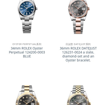
OYSTER PERPETUAL系列
日誌型 DATEJUST系列
34mm ROLEX Oyster
36mm ROLEX DATEJUST
Perpetual 124200-0003
126231-0024 a slate,
BLUE
diamond-set and an
Oyster bracelet.