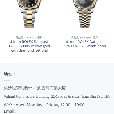
日誌型 DATEJUST系列
日誌型 DATEJUST系列
41mm ROLEX Datejust
41mm ROLEX Datejust
126333-0005 yellow gold
126333-0020 Wimbledon
with diamond-set dial
地址 :
尖沙咀寶勒巷22-24號 雲龍商業大廈
Valiant Commercial Building, 22-24 Prat Avenue, Tsim Sha Tsu, HK
We’re open Monday – Friday, 12:00 – 19:00
Email :