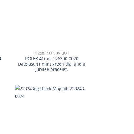
+
日誌型 DATEJUST系列
4-
ROLEX 41mm 126300-0020
Datejust 41 mint green dial and a
Jubilee bracelet.