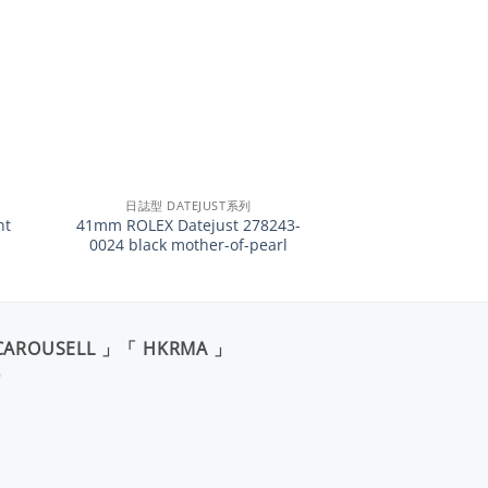
+
日誌型 DATEJUST系列
nt
41mm ROLEX Datejust 278243-
0024 black mother-of-pearl
CAROUSELL 」「 HKRMA 」