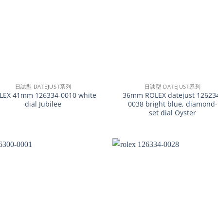
+
日誌型 DATEJUST系列
日誌型 DATEJUST系列
LEX 41mm 126334-0010 white
36mm ROLEX datejust 12623
dial Jubilee
0038 bright blue, diamond-
set dial Oyster