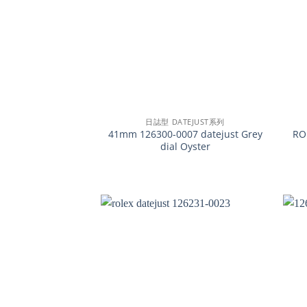
+
+
日誌型 DATEJUST系列
41mm 126300-0007 datejust Grey
RO
dial Oyster