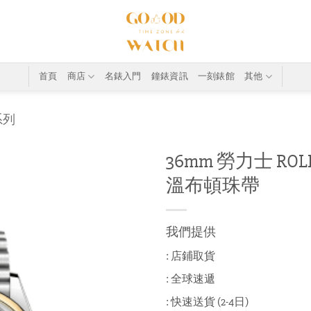
首頁
商店
名錶入門
鐘錶資訊
一刻錶館
其他
系列
36mm 勞力士 ROLEX 
溫布頓珠帶
我們提供
: 店鋪取貨
: 全球速遞
: 快速送貨 (2-4日)