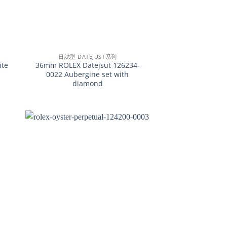
+
日誌型 DATEJUST系列
ite
36mm ROLEX Datejsut 126234-
0022 Aubergine set with
diamond