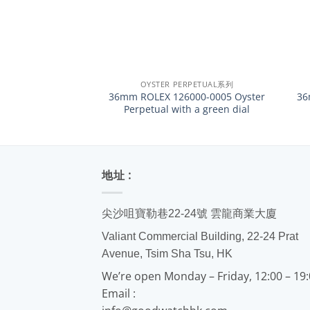
+
+
OYSTER PERPETUAL系列
36mm ROLEX 126000-0005 Oyster
36
Perpetual with a green dial
地址 :
尖沙咀寶勒巷22-24號 雲龍商業大廈
Valiant Commercial Building, 22-24 Prat
Avenue, Tsim Sha Tsu, HK
We’re open Monday – Friday, 12:00 – 19
Email :