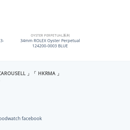
+
OYSTER PERPETUAL系列
3-
34mm ROLEX Oyster Perpetual
124200-0003 BLUE
CAROUSELL 」「 HKRMA 」