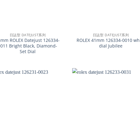
+
日誌型 DATEJUST系列
日誌型 DATEJUST系列
1mm ROLEX Datejust 126334-
ROLEX 41mm 126334-0010 wh
0011 Bright Black, Diamond-
dial Jubilee
Set Dial