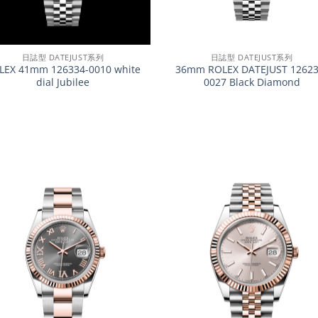
+
日誌型 DATEJUST系列
日誌型 DATEJUST系列
LEX 41mm 126334-0010 white
36mm ROLEX DATEJUST 12623
dial Jubilee
0027 Black Diamond