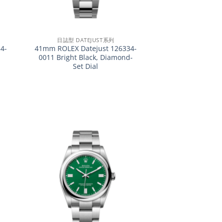
+
日誌型 DATEJUST系列
4-
41mm ROLEX Datejust 126334-
0011 Bright Black, Diamond-
Set Dial