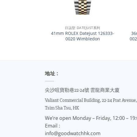
+
+
日誌型 DATEJUST系列
41mm ROLEX Datejust 126333-
36
0020 Wimbledon
002
地址 :
尖沙咀寶勒巷22-24號 雲龍商業大廈
Valiant Commercial Building, 22-24 Prat Avenue,
Tsim Sha Tsu, HK
We’re open Monday – Friday, 12:00 – 19
Email :
info@goodwatchhk.com