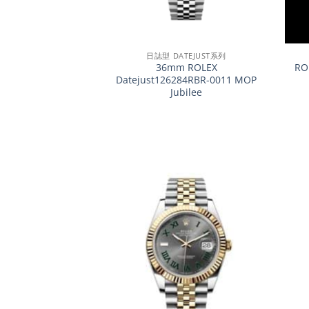
+
+
日誌型 DATEJUST系列
36mm ROLEX
RO
Datejust126284RBR-0011 MOP
Jubilee