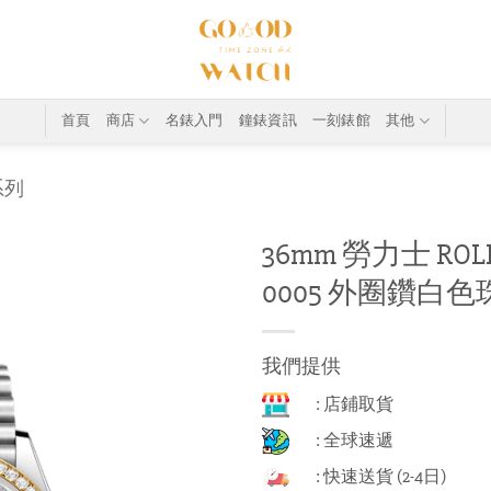
首頁
商店
名錶入門
鐘錶資訊
一刻錶館
其他
系列
36mm 勞力士 ROLEX 
0005 外圈鑽白色
我們提供
: 店鋪取貨
: 全球速遞
: 快速送貨 (2-4日)