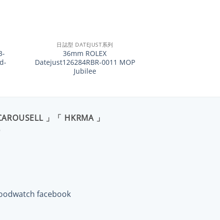
+
日誌型 DATEJUST系列
3-
36mm ROLEX
d-
Datejust126284RBR-0011 MOP
Jubilee
CAROUSELL 」「 HKRMA 」