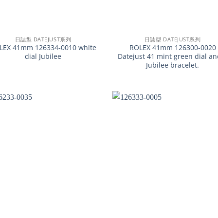
+
日誌型 DATEJUST系列
日誌型 DATEJUST系列
LEX 41mm 126334-0010 white
ROLEX 41mm 126300-0020
dial Jubilee
Datejust 41 mint green dial an
Jubilee bracelet.