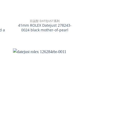
+
日誌型 DATEJUST系列
41mm ROLEX Datejust 278243-
d a
0024 black mother-of-pearl