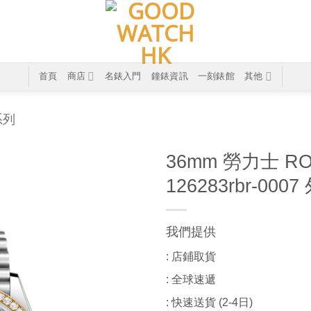
首頁
商店
名錶入門
鐘錶資訊
一刻錶館
其他
系列
36mm 勞力士 RO
126283rbr-0
我們提供
: 店鋪取貨
: 全球速遞
: 快速送貨 (2-4日)