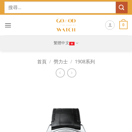
Skip
搜
to
尋
content
關
鍵
0
字:
繁體中文
首頁
/
勞力士
/
1908系列