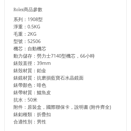
Rolex商品參數
系列：1908型
淨重：0.5KG
毛重：2KG
型號：52506
機芯：自動機芯
動力儲存：勞力士7140型機芯，66小時
錶殼直徑：39mm
錶殼材質：鉑金
錶鏡材質：抗磨損藍寶石水晶鏡面
錶帶顏色：啡色
錶帶材質：鱷魚皮
抗水：50米
附件：原裝盒，國際聯保卡，說明書 (附件齊全)
錶釦種類：折疊扣
合適性別：男性