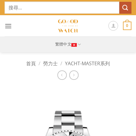
Skip
搜
to
尋
content
關
鍵
0
字:
繁體中文
首頁
/
勞力士
/
YACHT-MASTER系列