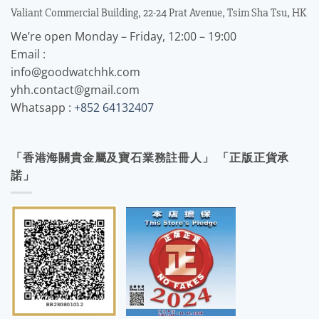
Valiant Commercial Building, 22-24 Prat Avenue, Tsim Sha Tsu, HK
We’re open Monday – Friday, 12:00 – 19:00
Email :
info@goodwatchhk.com
yhh.contact@gmail.com
Whatsapp :
+852 64132407
「香港海關貴金屬及寶石業務註冊人」 「正版正貨承
諾」