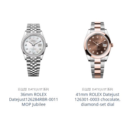
日誌型 DATEJUST系列
日誌型 DATEJUST系列
36mm ROLEX
41mm ROLEX Datejust
Datejust126284RBR-0011
126301-0003 chocolate,
MOP Jubilee
diamond-set dial