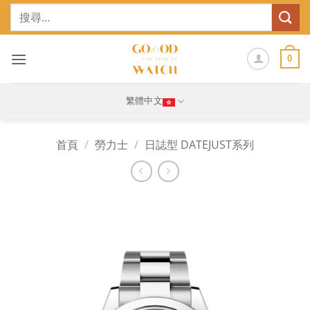
Skip
搜
to
尋
content
關
鍵
0
字:
繁體中文
首頁
/
勞力士
/
日誌型 DATEJUST系列