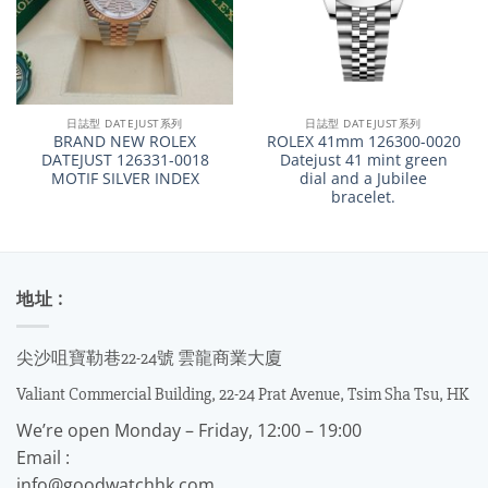
日誌型 DATEJUST系列
日誌型 DATEJUST系列
BRAND NEW ROLEX
ROLEX 41mm 126300-0020
DATEJUST 126331-0018
Datejust 41 mint green
MOTIF SILVER INDEX
dial and a Jubilee
bracelet.
地址 :
尖沙咀寶勒巷22-24號 雲龍商業大廈
Valiant Commercial Building, 22-24 Prat Avenue, Tsim Sha Tsu, HK
We’re open Monday – Friday, 12:00 – 19:00
Email :
info@goodwatchhk.com