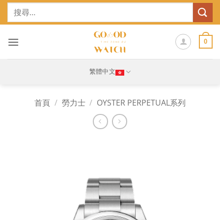
Skip
搜
to
尋
content
關
鍵
0
字:
繁體中文
首頁
/
勞力士
/
OYSTER PERPETUAL系列