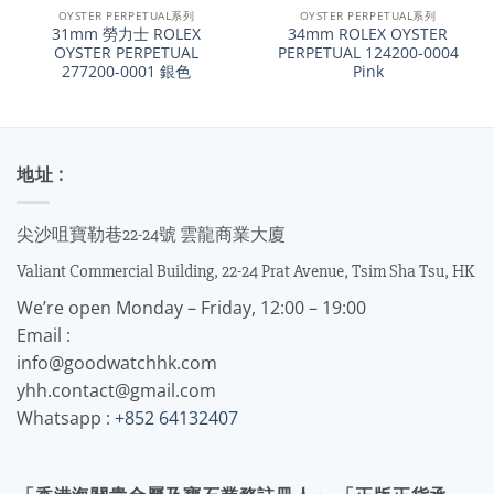
OYSTER PERPETUAL系列
OYSTER PERPETUAL系列
31mm 勞力士 ROLEX
34mm ROLEX OYSTER
OYSTER PERPETUAL
PERPETUAL 124200-0004
277200-0001 銀色
Pink
地址 :
尖沙咀寶勒巷22-24號 雲龍商業大廈
Valiant Commercial Building, 22-24 Prat Avenue, Tsim Sha Tsu, HK
We’re open Monday – Friday, 12:00 – 19:00
Email :
info@goodwatchhk.com
yhh.contact@gmail.com
Whatsapp :
+852 64132407