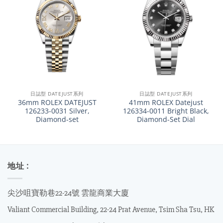
日誌型 DATEJUST系列
日誌型 DATEJUST系列
36mm ROLEX DATEJUST
41mm ROLEX Datejust
126233-0031 Silver,
126334-0011 Bright Black,
Diamond-set
Diamond-Set Dial
地址 :
尖沙咀寶勒巷22-24號 雲龍商業大廈
Valiant Commercial Building, 22-24 Prat Avenue, Tsim Sha Tsu, HK