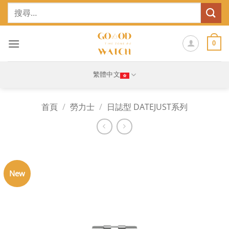
Skip
搜
to
尋
content
關
鍵
0
字:
繁體中文
首頁
/
勞力士
/
日誌型 DATEJUST系列
New