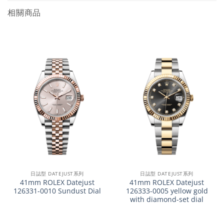
相關商品
日誌型 DATEJUST系列
日誌型 DATEJUST系列
41mm ROLEX Datejust
41mm ROLEX Datejust
126331-0010 Sundust Dial
126333-0005 yellow gold
with diamond-set dial