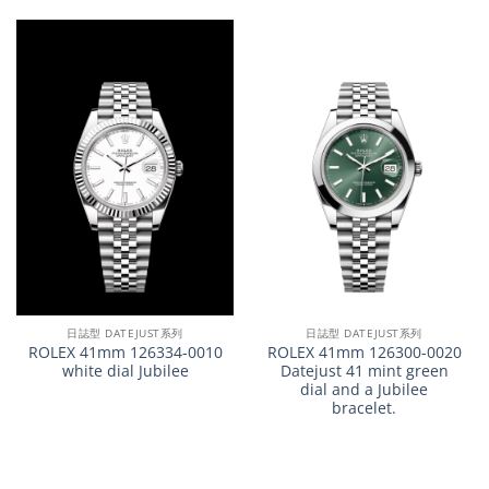
日誌型 DATEJUST系列
日誌型 DATEJUST系列
ROLEX 41mm 126334-0010
ROLEX 41mm 126300-0020
white dial Jubilee
Datejust 41 mint green
dial and a Jubilee
bracelet.