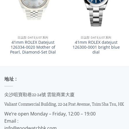
日誌型 DATEJUST系列
日誌型 DATEJUST系列
41mm ROLEX Datejust
41mm ROLEX datejust
126334-0020 Mother of
126300-0001 bright blue
Pearl, Diamond-Set Dial
dial
地址 :
尖沙咀寶勒巷22-24號 雲龍商業大廈
Valiant Commercial Building, 22-24 Prat Avenue, Tsim Sha Tsu, HK
We’re open Monday – Friday, 12:00 – 19:00
Email :
info@goodwatchhk.com