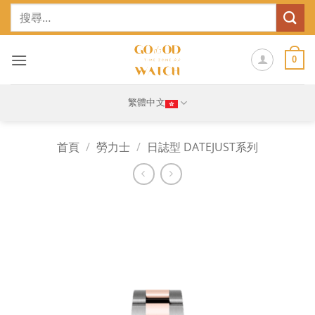
Skip
搜
to
尋
content
關
鍵
0
字:
繁體中文
首頁
/
勞力士
/
日誌型 DATEJUST系列