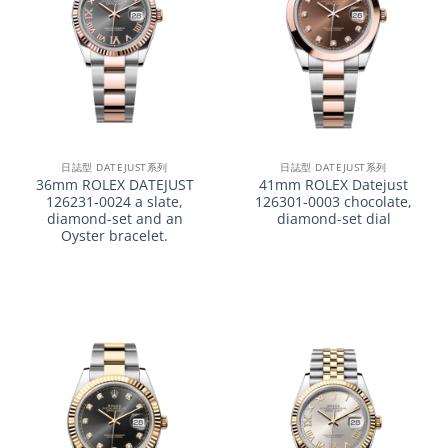
日誌型 DATEJUST系列
日誌型 DATEJUST系列
36mm ROLEX DATEJUST
41mm ROLEX Datejust
126231-0024 a slate,
126301-0003 chocolate,
diamond-set and an
diamond-set dial
Oyster bracelet.