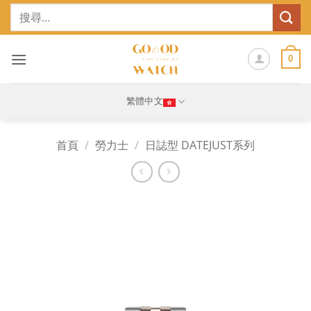
Skip
搜
to
尋
content
關
鍵
0
字:
繁體中文
首頁
/
勞力士
/
日誌型 DATEJUST系列