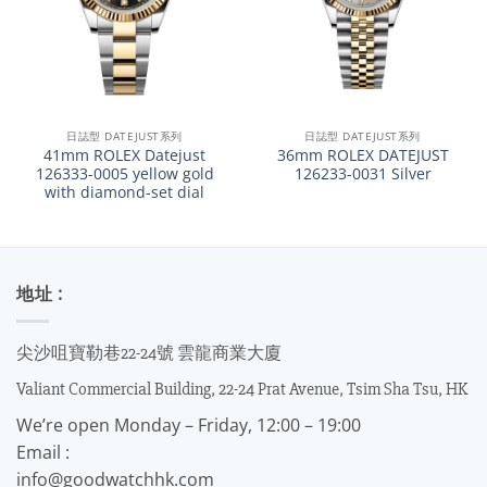
日誌型 DATEJUST系列
日誌型 DATEJUST系列
41mm ROLEX Datejust
36mm ROLEX DATEJUST
126333-0005 yellow gold
126233-0031 Silver
with diamond-set dial
地址 :
尖沙咀寶勒巷22-24號 雲龍商業大廈
Valiant Commercial Building, 22-24 Prat Avenue, Tsim Sha Tsu, HK
We’re open Monday – Friday, 12:00 – 19:00
Email :
info@goodwatchhk.com