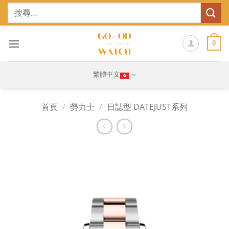
Skip
搜
to
尋
content
關
鍵
0
字:
繁體中文
首頁
/
勞力士
/
日誌型 DATEJUST系列