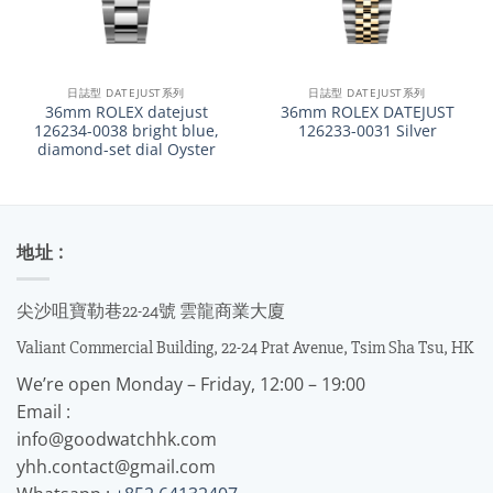
日誌型 DATEJUST系列
日誌型 DATEJUST系列
36mm ROLEX datejust
36mm ROLEX DATEJUST
126234-0038 bright blue,
126233-0031 Silver
diamond-set dial Oyster
地址 :
尖沙咀寶勒巷22-24號 雲龍商業大廈
Valiant Commercial Building, 22-24 Prat Avenue, Tsim Sha Tsu, HK
We’re open Monday – Friday, 12:00 – 19:00
Email :
info@goodwatchhk.com
yhh.contact@gmail.com