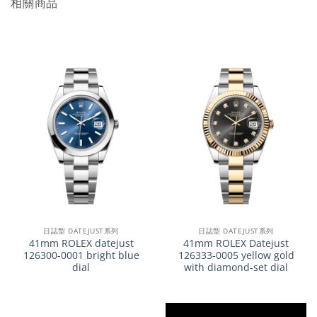
相關商品
日誌型 DATEJUST系列
日誌型 DATEJUST系列
41mm ROLEX datejust
41mm ROLEX Datejust
126300-0001 bright blue
126333-0005 yellow gold
dial
with diamond-set dial