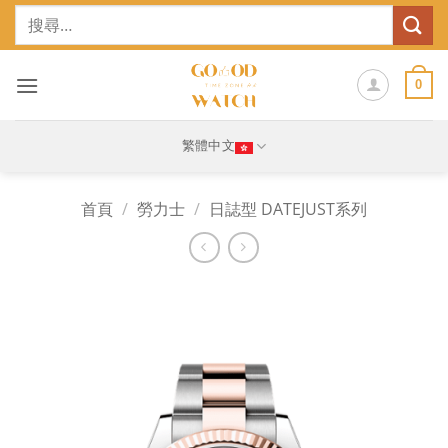
Skip
搜
to
尋
content
關
鍵
0
字:
繁體中文
首頁
/
勞力士
/
日誌型 DATEJUST系列