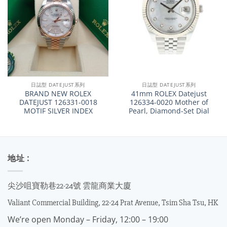
日誌型 DATEJUST系列
日誌型 DATEJUST系列
BRAND NEW ROLEX
41mm ROLEX Datejust
DATEJUST 126331-0018
126334-0020 Mother of
MOTIF SILVER INDEX
Pearl, Diamond-Set Dial
地址 :
尖沙咀寶勒巷22-24號 雲龍商業大廈
Valiant Commercial Building, 22-24 Prat Avenue, Tsim Sha Tsu, HK
We’re open Monday – Friday, 12:00 – 19:00