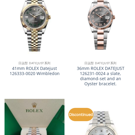
日誌型 DATEJUST系列
日誌型 DATEJUST系列
41mm ROLEX Datejust
36mm ROLEX DATEJUST
126333-0020 Wimbledon
126231-0024 a slate,
diamond-set and an
Oyster bracelet.
Discontinued