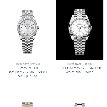
日誌型 DATEJUST系列
日誌型 DATEJUST系列
36mm ROLEX
ROLEX 41mm 126334-0010
Datejust126284RBR-0011
white dial Jubilee
MOP Jubilee