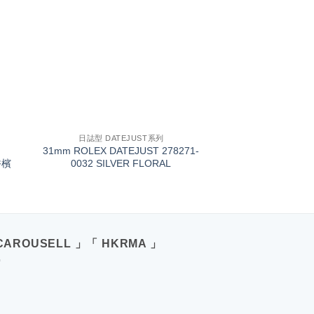
+
日誌型 DATEJUST系列
31mm ROLEX DATEJUST 278271-
香檳
0032 SILVER FLORAL
CAROUSELL 」「 HKRMA 」