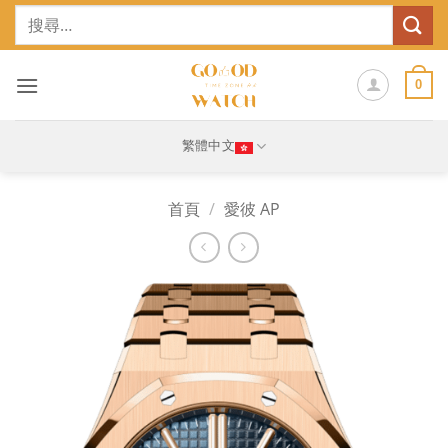
Skip
搜
to
尋
content
關
鍵
0
字:
繁體中文
首頁
/
愛彼 AP