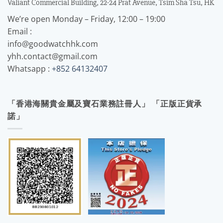
Valiant Commercial Building, 22-24 Prat Avenue, Tsim Sha Tsu, HK
We’re open Monday – Friday, 12:00 – 19:00
Email :
info@goodwatchhk.com
yhh.contact@gmail.com
Whatsapp :
+852 64132407
「香港海關貴金屬及寶石業務註冊人」 「正版正貨承
諾」