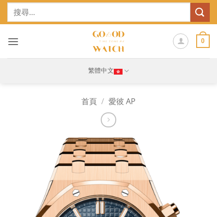
Skip
搜
to
尋
content
關
鍵
0
字:
繁體中文
首頁
/
愛彼 AP