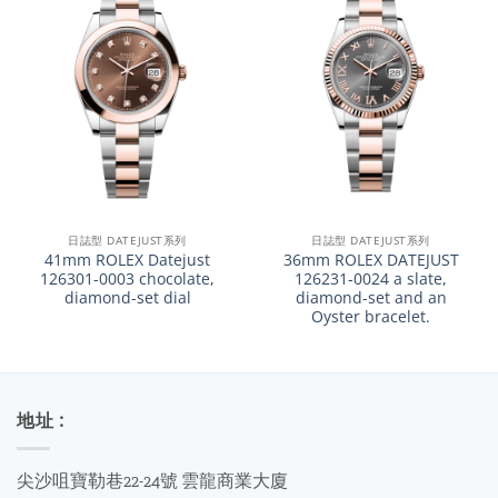
日誌型 DATEJUST系列
日誌型 DATEJUST系列
41mm ROLEX Datejust
36mm ROLEX DATEJUST
126301-0003 chocolate,
126231-0024 a slate,
diamond-set dial
diamond-set and an
Oyster bracelet.
地址 :
尖沙咀寶勒巷22-24號 雲龍商業大廈