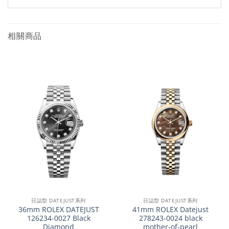
相關商品
日誌型 DATEJUST系列
日誌型 DATEJUST系列
36mm ROLEX DATEJUST
41mm ROLEX Datejust
126234-0027 Black
278243-0024 black
Diamond
mother-of-pearl