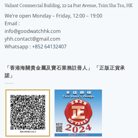
Valiant Commercial Building, 22-24 Prat Avenue, Tsim Sha Tsu, HK
We’re open Monday – Friday, 12:00 – 19:00
Email :
info@goodwatchhk.com
yhh.contact@gmail.com
Whatsapp :
+852 64132407
「香港海關貴金屬及寶石業務註冊人」 「正版正貨承
諾」