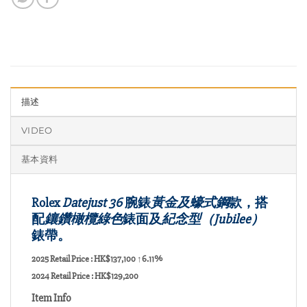
描述
VIDEO
基本資料
Rolex
Datej
ust 36
腕錶
黃金及蠔式鋼
款，搭
配
鑲鑽橄欖綠色
錶面及
紀念型（Jubilee）
錶帶。
2025 Retail Price : HK$137,100
↑6.11%
2024 Retail Price : HK$129,200
Item Info