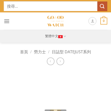
Skip
搜
to
尋
content
關
鍵
0
字:
繁體中文
首頁
/
勞力士
/
日誌型 DATEJUST系列