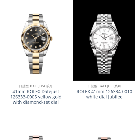
日誌型 DATEJUST系列
日誌型 DATEJUST系列
41mm ROLEX Datejust
ROLEX 41mm 126334-0010
126333-0005 yellow gold
white dial Jubilee
with diamond-set dial