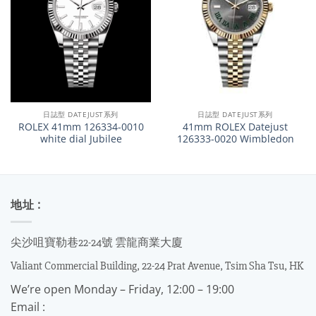
日誌型 DATEJUST系列
日誌型 DATEJUST系列
ROLEX 41mm 126334-0010
41mm ROLEX Datejust
white dial Jubilee
126333-0020 Wimbledon
地址 :
尖沙咀寶勒巷22-24號 雲龍商業大廈
Valiant Commercial Building, 22-24 Prat Avenue, Tsim Sha Tsu, HK
We’re open Monday – Friday, 12:00 – 19:00
Email :