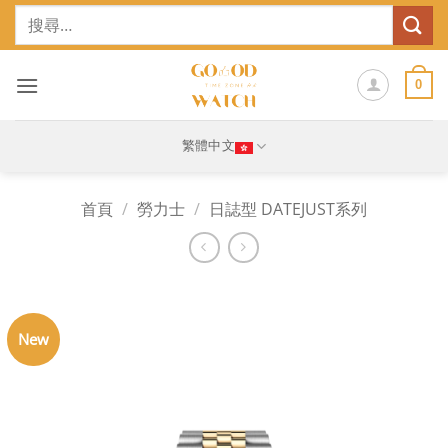
Skip
搜
to
尋
content
關
鍵
0
字:
繁體中文
首頁
/
勞力士
/
日誌型 DATEJUST系列
New