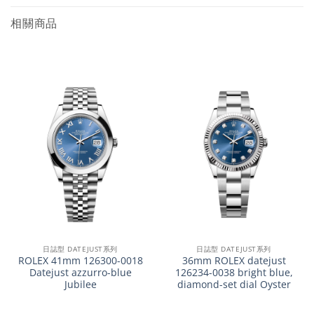
相關商品
日誌型 DATEJUST系列
日誌型 DATEJUST系列
ROLEX 41mm 126300-0018
36mm ROLEX datejust
Datejust azzurro-blue
126234-0038 bright blue,
Jubilee
diamond-set dial Oyster