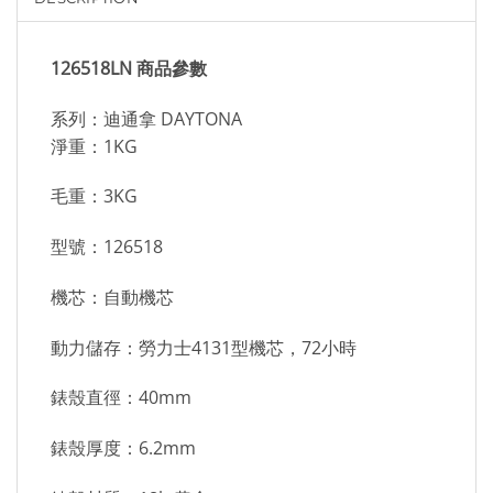
126518LN 商品參數
系列：迪通拿 DAYTONA
淨重：1KG
毛重：3KG
型號：126518
機芯：自動機芯
動力儲存：勞力士4131型機芯，72小時
錶殼直徑：40mm
錶殼厚度：6.2mm