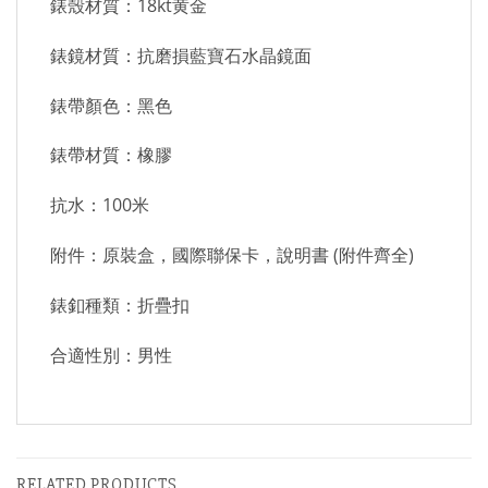
錶殼材質：18kt黄金
錶鏡材質：抗磨損藍寶石水晶鏡面
錶帶顏色：黑色
錶帶材質：橡膠
抗水：100米
附件：原裝盒，國際聯保卡，說明書 (附件齊全)
錶釦種類：折疊扣
合適性別：男性
RELATED PRODUCTS