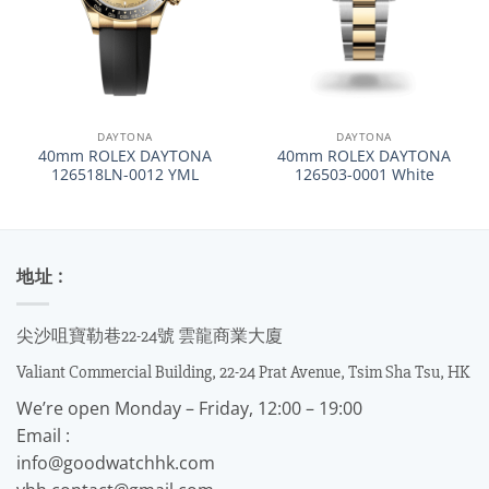
DAYTONA
DAYTONA
40mm ROLEX DAYTONA
40mm ROLEX DAYTONA
126518LN-0012 YML
126503-0001 White
地址 :
尖沙咀寶勒巷22-24號 雲龍商業大廈
Valiant Commercial Building, 22-24 Prat Avenue, Tsim Sha Tsu, HK
We’re open Monday – Friday, 12:00 – 19:00
Email :
info@goodwatchhk.com