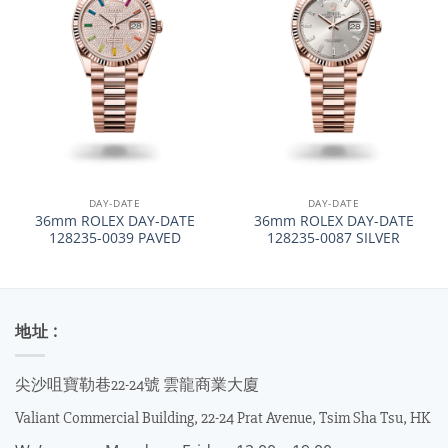
DAY-DATE
DAY-DATE
36mm ROLEX DAY-DATE
36mm ROLEX DAY-DATE
128235-0039 PAVED
128235-0087 SILVER
地址 :
尖沙咀寶勒巷22-24號 雲龍商業大廈
Valiant Commercial Building, 22-24 Prat Avenue, Tsim Sha Tsu, HK