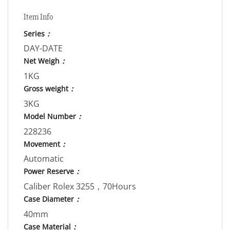
Item Info
Series
：
DAY-DATE
Net Weigh
：
1KG
Gross weight
：
3KG
Model Number
：
228236
Movement
：
Automatic
Power Reserve
：
Caliber Rolex 3255，70Hours
Case Diameter
：
40mm
Case Material
：