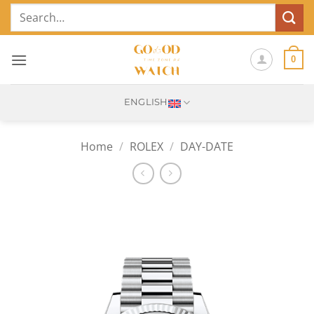
Skip
Search
to
for:
content
0
ENGLISH
Home
/
ROLEX
/
DAY-DATE