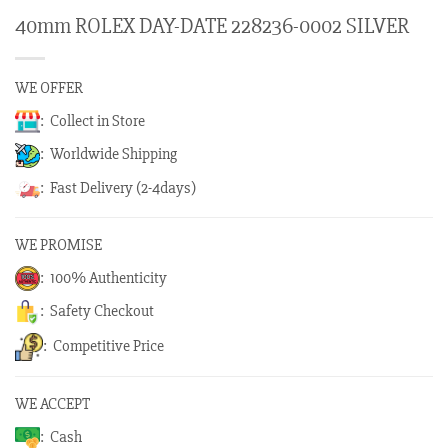
40mm ROLEX DAY-DATE 228236-0002 SILVER
WE OFFER
: Collect in Store
: Worldwide Shipping
: Fast Delivery (2-4days)
WE PROMISE
: 100% Authenticity
: Safety Checkout
: Competitive Price
WE ACCEPT
: Cash