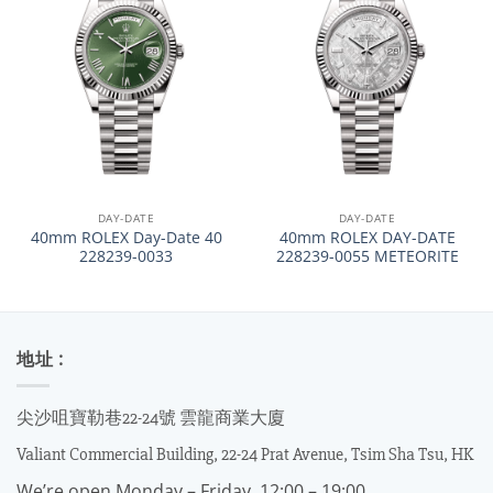
DAY-DATE
DAY-DATE
40mm ROLEX Day-Date 40
40mm ROLEX DAY-DATE
228239-0033
228239-0055 METEORITE
地址 :
尖沙咀寶勒巷22-24號 雲龍商業大廈
Valiant Commercial Building, 22-24 Prat Avenue, Tsim Sha Tsu, HK
We’re open Monday – Friday, 12:00 – 19:00