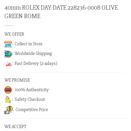
40mm ROLEX DAY-DATE 228236-0008 OLIVE
GREEN ROME
WE OFFER
: Collect in Store
: Worldwide Shipping
: Fast Delivery (2-4days)
WE PROMISE
: 100% Authenticity
: Safety Checkout
: Competitive Price
WE ACCEPT