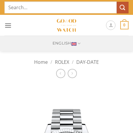
Skip
Search
to
for:
content
0
ENGLISH
Home
/
ROLEX
/
DAY-DATE