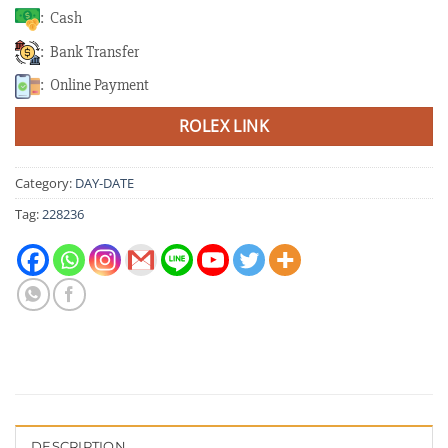
: Cash
: Bank Transfer
: Online Payment
ROLEX LINK
Category:
DAY-DATE
Tag:
228236
DESCRIPTION