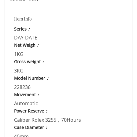
Item Info
Series
：
DAY-DATE
Net Weigh
：
1KG
Gross weight
：
3KG
Model Number
：
228236
Movement
：
Automatic
Power Reserve
：
Caliber Rolex 3255，70Hours
Case Diameter
：
40mm