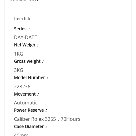
Item Info
Series
：
DAY-DATE
Net Weigh
：
1KG
Gross weight
：
3KG
Model Number
：
228236
Movement
：
Automatic
Power Reserve
：
Caliber Rolex 3255，70Hours
Case Diameter
：
40mm