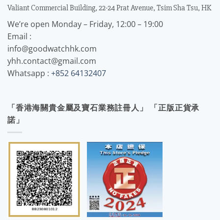
Valiant Commercial Building, 22-24 Prat Avenue, Tsim Sha Tsu, HK
We’re open Monday – Friday, 12:00 – 19:00
Email :
info@goodwatchhk.com
yhh.contact@gmail.com
Whatsapp :
+852 64132407
「香港海關貴金屬及寶石業務註冊人」 「正版正貨承
諾」