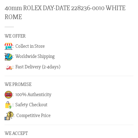
40mm ROLEX DAY-DATE 228236-0010 WHITE
ROME
WE OFFER
: Collect in Store
: Worldwide Shipping
: Fast Delivery (2-4days)
WE PROMISE
: 100% Authenticity
: Safety Checkout
: Competitive Price
WE ACCEPT