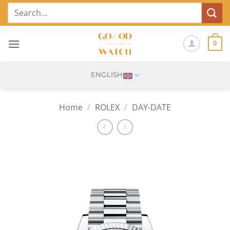
Skip
Search
to
for:
content
0
ENGLISH
Home
/
ROLEX
/
DAY-DATE