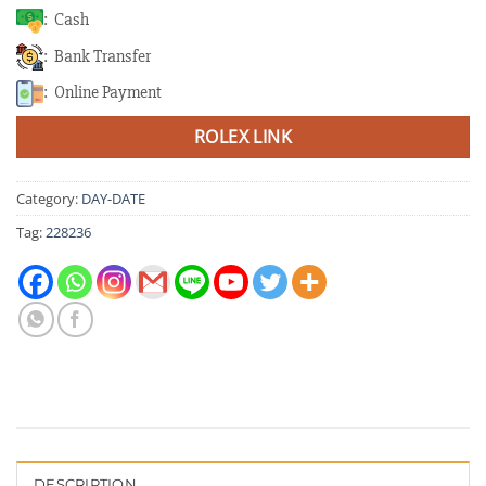
: Cash
: Bank Transfer
: Online Payment
ROLEX LINK
Category:
DAY-DATE
Tag:
228236
DESCRIPTION