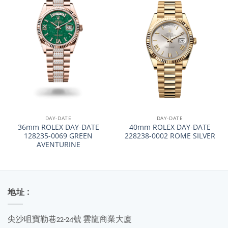
DAY-DATE
DAY-DATE
36mm ROLEX DAY-DATE
40mm ROLEX DAY-DATE
128235-0069 GREEN
228238-0002 ROME SILVER
AVENTURINE
地址 :
尖沙咀寶勒巷22-24號 雲龍商業大廈