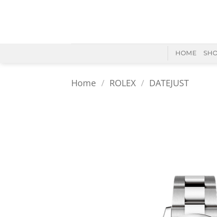
Skip
to
content
HOME
SH
Home
/
ROLEX
/
DATEJUST