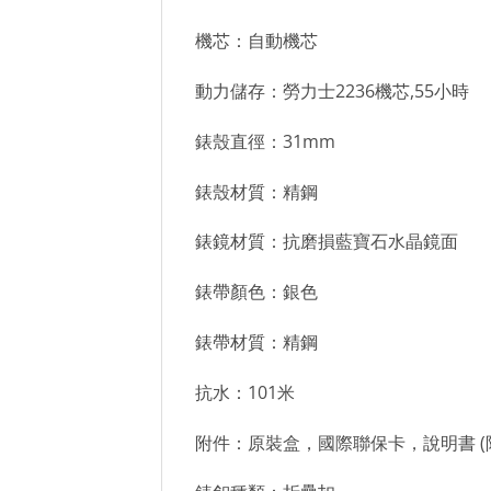
機芯：自動機芯
動力儲存：勞力士2236機芯,55小時
錶殼直徑：31mm
錶殼材質：精鋼
錶鏡材質：抗磨損藍寶石水晶鏡面
錶帶顏色：銀色
錶帶材質：精鋼
抗水：101米
附件：原裝盒，國際聯保卡，說明書 (