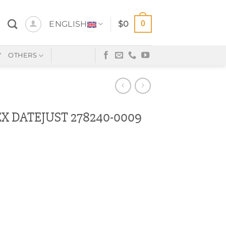
0
ENGLISH
$
0
Y
OTHERS
 DATEJUST 278240-0009