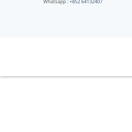
Whatsapp :
+852 64132407