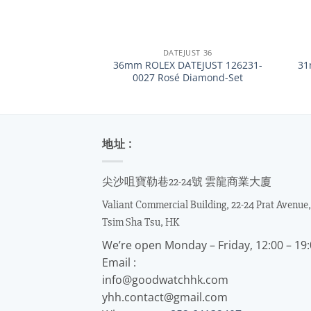
+
+
DATEJUST 36
36mm ROLEX DATEJUST 126231-
31
0027 Rosé Diamond-Set
地址 :
尖沙咀寶勒巷22-24號 雲龍商業大廈
Valiant Commercial Building, 22-24 Prat Avenue,
Tsim Sha Tsu, HK
We’re open Monday – Friday, 12:00 – 19
Email :
info@goodwatchhk.com
yhh.contact@gmail.com