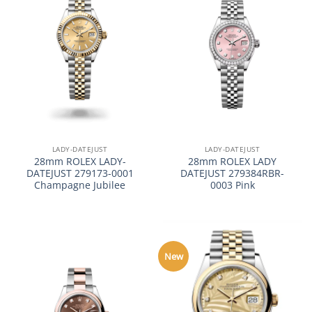
LADY-DATEJUST
LADY-DATEJUST
28mm ROLEX LADY-
28mm ROLEX LADY
DATEJUST 279173-0001
DATEJUST 279384RBR-
Champagne Jubilee
0003 Pink
New