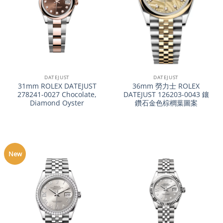
DATEJUST
DATEJUST
31mm ROLEX DATEJUST
36mm 勞力士 ROLEX
278241-0027 Chocolate,
DATEJUST 126203-0043 鑲
Diamond Oyster
鑽石金色棕櫚葉圖案
New