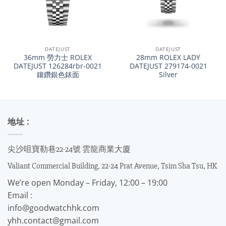
DATEJUST
DATEJUST
36mm 勞力士 ROLEX
28mm ROLEX LADY
DATEJUST 126284rbr-0021
DATEJUST 279174-0021
鑲鑽銀色錶面
Silver
地址 :
尖沙咀寶勒巷22-24號 雲龍商業大廈
Valiant Commercial Building, 22-24 Prat Avenue, Tsim Sha Tsu, HK
We’re open Monday – Friday, 12:00 – 19:00
Email :
info@goodwatchhk.com
yhh.contact@gmail.com