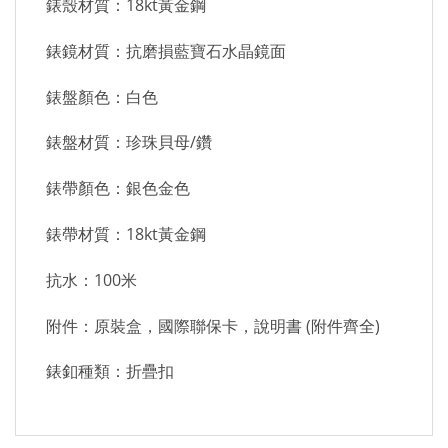
錶殼材質：18kt黃金鋼
錶鏡材質：抗磨損藍寶石水晶鏡面
錶盤顏色：白色
錶盤材質：珍珠貝母/鑽
錶帶顏色：銀色金色
錶帶材質：18kt黃金鋼
抗水：100米
附件：原裝盒，國際聯保卡，說明書 (附件齊全)
錶釦種類：折疊扣