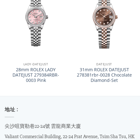
LADY-DATEJUST
DATEJUST
28mm ROLEX LADY
31mm ROLEX DATEJUST
DATEJUST 279384RBR-
278381rbr-0028 Chocolate
0003 Pink
Diamond-Set
地址 :
尖沙咀寶勒巷22-24號 雲龍商業大廈
Valiant Commercial Building, 22-24 Prat Avenue, Tsim Sha Tsu, HK