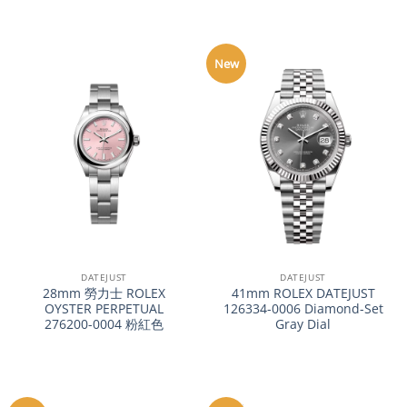
New
DATEJUST
DATEJUST
28mm 勞力士 ROLEX
41mm ROLEX DATEJUST
OYSTER PERPETUAL
126334-0006 Diamond-Set
276200-0004 粉紅色
Gray Dial