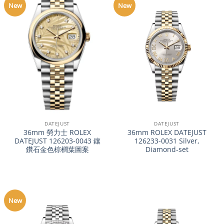
New
New
DATEJUST
DATEJUST
36mm 勞力士 ROLEX
36mm ROLEX DATEJUST
DATEJUST 126203-0043 鑲
126233-0031 Silver,
鑽石金色棕櫚葉圖案
Diamond-set
New