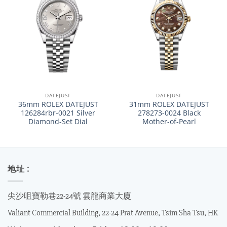
DATEJUST
DATEJUST
36mm ROLEX DATEJUST
31mm ROLEX DATEJUST
126284rbr-0021 Silver
278273-0024 Black
Diamond-Set Dial
Mother-of-Pearl
地址 :
尖沙咀寶勒巷22-24號 雲龍商業大廈
Valiant Commercial Building, 22-24 Prat Avenue, Tsim Sha Tsu, HK