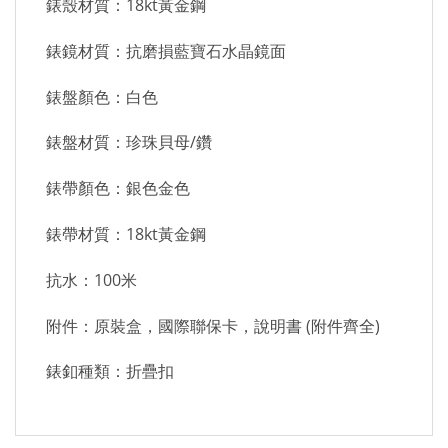
錶殼材質：18kt黃金鋼
錶鏡材質：抗磨損藍寶石水晶鏡面
錶盤顏色：白色
錶盤材質：珍珠貝母/鑽
錶帶顏色：銀色金色
錶帶材質：18kt黃金鋼
抗水：100米
附件：原裝盒，國際聯保卡，說明書 (附件齊全)
錶釦種類：折疊扣