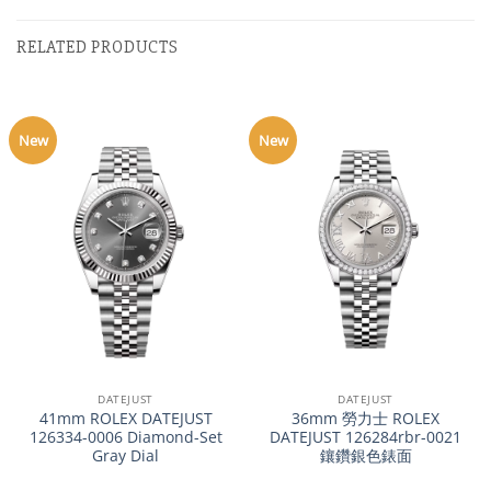
RELATED PRODUCTS
New
New
DATEJUST
DATEJUST
41mm ROLEX DATEJUST
36mm 勞力士 ROLEX
126334-0006 Diamond-Set
DATEJUST 126284rbr-0021
Gray Dial
鑲鑽銀色錶面